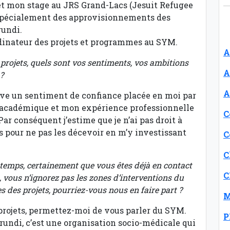
et mon stage au JRS Grand-Lacs (Jesuit Refugee
spécialement des approvisionnements des
rundi.
dinateur des projets et programmes au SYM.
A
 projets, quels sont vos sentiments, vos ambitions
A
?
A
uve un sentiment de confiance placée en moi par
 académique et mon expérience professionnelle
C
ar conséquent j’estime que je n’ai pas droit à
s pour ne pas les décevoir en m’y investissant
C
C
 temps, certainement que vous êtes déjà en contact
C
, vous n’ignorez pas les zones d’interventions du
s des projets, pourriez-vous nous en faire part ?
M
projets, permettez-moi de vous parler du SYM.
P
rundi, c’est une organisation socio-médicale qui