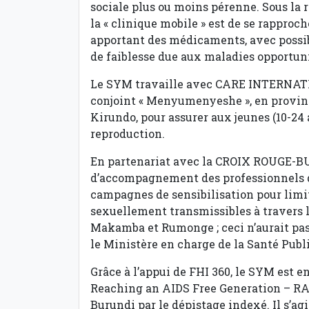
sociale plus ou moins pérenne. Sous la r
la « clinique mobile » est de se rapproch
apportant des médicaments, avec possib
de faiblesse due aux maladies opportuni
Le SYM travaille avec CARE INTERNAT
conjoint « Menyumenyeshe », en provin
Kirundo, pour assurer aux jeunes (10-24 a
reproduction.
En partenariat avec la CROIX ROUGE-B
d’accompagnement des professionnels de
campagnes de sensibilisation pour limi
sexuellement transmissibles à travers l
Makamba et Rumonge ; ceci n’aurait pas é
le Ministère en charge de la Santé Publ
Grâce à l’appui de FHI 360, le SYM est en
Reaching an AIDS Free Generation – RA
Burundi par le dépistage indexé. Il s’ag