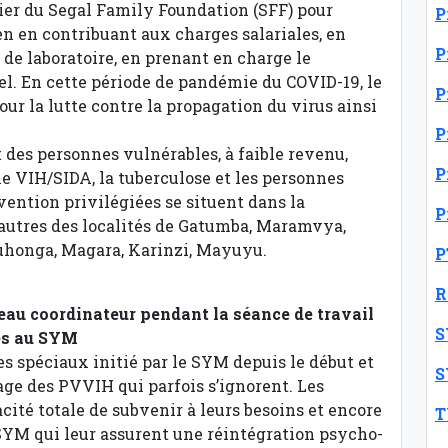
cier du Segal Family Foundation (SFF) pour
P
n en contribuant aux charges salariales, en
P
de laboratoire, en prenant en charge le
l. En cette période de pandémie du COVID-19, le
P
ur la lutte contre la propagation du virus ainsi
P
 des personnes vulnérables, à faible revenu,
P
 VIH/SIDA, la tuberculose et les personnes
rvention privilégiées se situent dans la
P
e autres des localités de Gatumba, Maramvya,
Buhonga, Magara, Karinzi, Mayuyu.
P
R
u coordinateur pendant la séance de travail
S
ées au SYM
ces spéciaux initié par le SYM depuis le début et
S
tage des PVVIH qui parfois s’ignorent. Les
cité totale de subvenir à leurs besoins et encore
T
 SYM qui leur assurent une réintégration psycho-