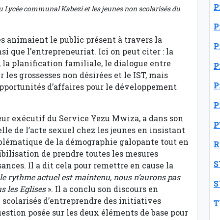
P
du Lycée communal Kabezi et les jeunes non scolarisés du
P
s animaient le public présent à travers la
P
 que l’entrepreneuriat. Ici on peut citer : la
 la planification familiale, le dialogue entre
P
 les grossesses non désirées et le IST, mais
P
s opportunités d’affaires pour le développement
P
ur exécutif du Service Yezu Mwiza, a dans son
P
lle de l’acte sexuel chez les jeunes en insistant
problématique de la démographie galopante tout en
R
ibilisation de prendre toutes les mesures
S
nces. Il a dit cela pour remettre en cause la
 le rythme actuel est maintenu, nous n’aurons pas
S
s les Eglises
». Il a conclu son discours en
n scolarisés d’entreprendre des initiatives
T
estion posée sur les deux éléments de base pour