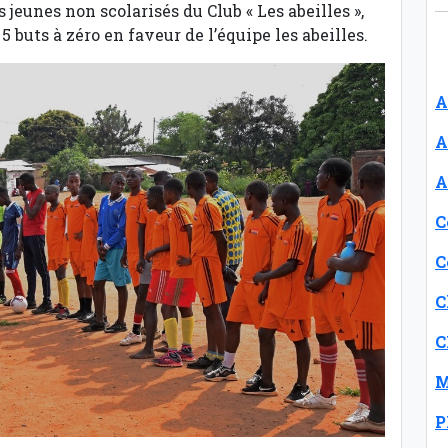
eunes non scolarisés du Club « Les abeilles »,
5 buts à zéro en faveur de l’équipe les abeilles.
A
A
A
C
C
C
C
M
P